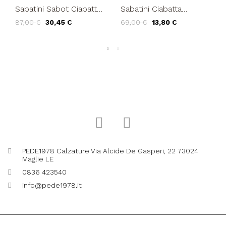
Sabatini Sabot Ciabatta
Sabatini Ciabatta
Plantare Estraibile
Plantare Estraibile
87,00 €
30,45 €
69,00 €
13,80 €
Velcro Elastic Bordeaux
Velcro Tessuto Elastic
Nero
PEDE1978 Calzature Via Alcide De Gasperi, 22 73024
Maglie LE
0836 423540
info@pede1978.it