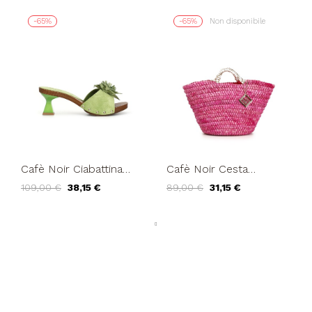
-65%
-65%
Non disponibile
Cafè Noir Ciabattina
Cafè Noir Cesta
Legno Fascia Fiore
Shopping Bag Paglia
109,00 €
38,15 €
89,00 €
31,15 €
Verde
Intrecciata Fuxia