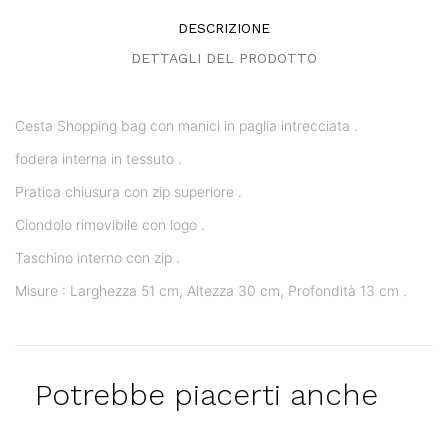
DESCRIZIONE
DETTAGLI DEL PRODOTTO
Cesta Shopping bag con manici in paglia intrecciata .
fodera interna in tessuto .
Pratica chiusura con zip superiore .
Ciondolo rimovibile con logo .
Taschino interno con zip .
Misure : Larghezza 51 cm, Altezza 30 cm, Profondità 13 cm .
Potrebbe piacerti anche