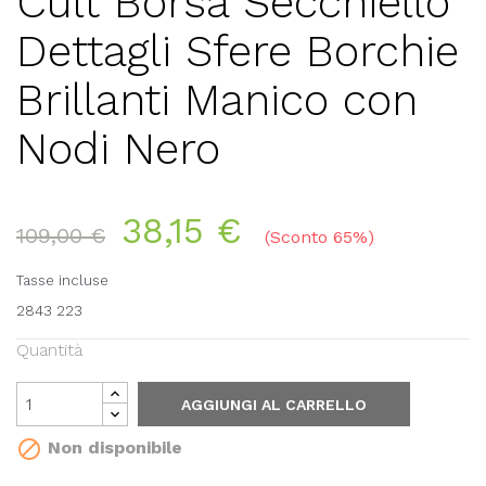
Cult Borsa Secchiello
Dettagli Sfere Borchie
Brillanti Manico con
Nodi Nero
38,15 €
109,00 €
Sconto 65%
Tasse incluse
2843 223
Quantità
AGGIUNGI AL CARRELLO

Non disponibile