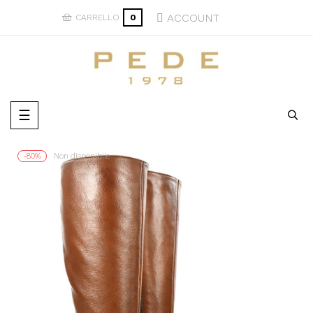
ACCOUNT
CARRELLO
0
navigazione
☰
Toggle
-80%
Non disponibile