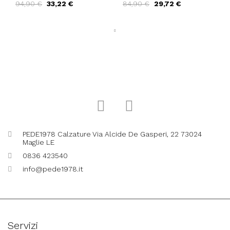
94,90 €
33,22 €
84,90 €
29,72 €
Bottalato Marrone
Camoscio Blu Notte
PEDE1978 Calzature Via Alcide De Gasperi, 22 73024
Maglie LE
0836 423540
info@pede1978.it
Servizi