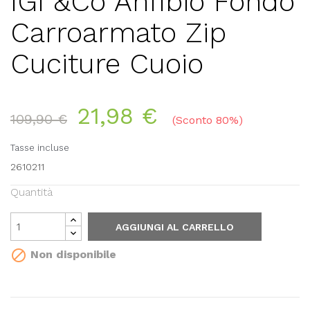
IGI &Co Anfibio Fondo
Carroarmato Zip
Cuciture Cuoio
21,98 €
109,90 €
Sconto 80%
Tasse incluse
2610211
Quantità
AGGIUNGI AL CARRELLO

Non disponibile