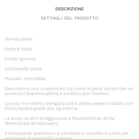
DESCRIZIONE
DETTAGLI DEL PRODOTTO
Tomaia: pelle
Fodera: pelle
Fondo: gomma
Sottopiede: pelle
Plantare: removibile
Descrizione: uno scarponcino da uomo in pelle cerata che ne
aumenta l'impermeabilità è perfetto per l'inverno.
Questo tronchetto stringato potrà anche essere calzato con
molta facilità grazie alla zip interna.
La suola ha doti di leggerezza e flessibilità tali da far
dimenticare di indossarlo.
Il sottopiede anatomico è estraibile e rivestito in pelle per
assicurare traspirabilità e igiene.