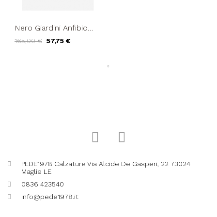
Nero Giardini Anfibio
Vaschetta Fondo Medio
165,00 €
57,75 €
Zip Laterale Argilla
PEDE1978 Calzature Via Alcide De Gasperi, 22 73024
Maglie LE
0836 423540
info@pede1978.it