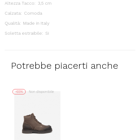
Altezza Tacco: 3,5 cm
Calzata: Comoda
Qualità: Made in Italy
Soletta estraibile: Si
Potrebbe piacerti anche
-65%
Non disponibile