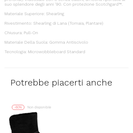
suo splendore degli anni '90. Con protezione Scotchgard™.
Materiale Superiore: Shearling
Rivestimento: Shearling di Lana (Tomaia, Plantare)
Chiusura: Pull-On
Materiale Della Suola: Gomma Antiscivolo
Tecnologia: Microwobbleboard Standard
Potrebbe piacerti anche
-80%
Non disponibile