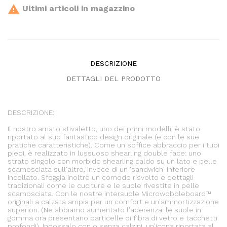

Ultimi articoli in magazzino
DESCRIZIONE
DETTAGLI DEL PRODOTTO
DESCRIZIONE:
Il nostro amato stivaletto, uno dei primi modelli, è stato
riportato al suo fantastico design originale (e con le sue
pratiche caratteristiche). Come un soffice abbraccio per i tuoi
piedi, è realizzato in lussuoso shearling double face: uno
strato singolo con morbido shearling caldo su un lato e pelle
scamosciata sull'altro, invece di un 'sandwich' inferiore
incollato. Sfoggia inoltre un comodo risvolto e dettagli
tradizionali come le cuciture e le suole rivestite in pelle
scamosciata. Con le nostre intersuole Microwobbleboard™
originali a calzata ampia per un comfort e un'ammortizzazione
superiori. (Ne abbiamo aumentato l'aderenza: le suole in
gomma ora presentano particelle di fibra di vetro e tacchetti
profondi). Indossalo con o senza calzini, un'icona riportata al