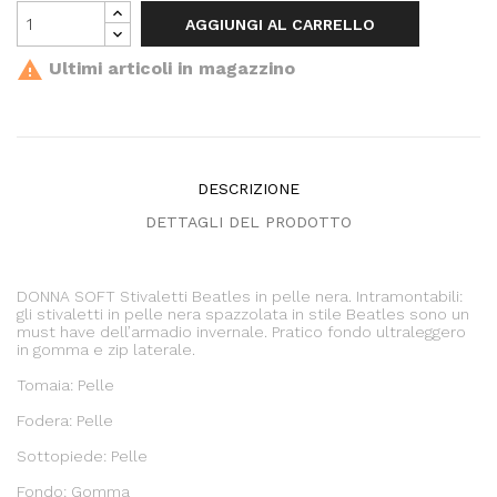
AGGIUNGI AL CARRELLO

Ultimi articoli in magazzino
DESCRIZIONE
DETTAGLI DEL PRODOTTO
DONNA SOFT Stivaletti Beatles in pelle nera. Intramontabili:
gli stivaletti in pelle nera spazzolata in stile Beatles sono un
must have dell’armadio invernale. Pratico fondo ultraleggero
in gomma e zip laterale.
Tomaia: Pelle
Fodera: Pelle
Sottopiede: Pelle
Fondo: Gomma