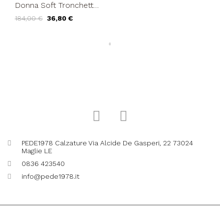
Donna Soft Tronchetto
Medio Beatles
184,00 €
36,80 €
Camoscio Cuoio
PEDE1978 Calzature Via Alcide De Gasperi, 22 73024
Maglie LE
0836 423540
info@pede1978.it