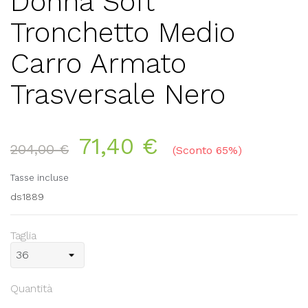
Donna Soft
Tronchetto Medio
Carro Armato
Trasversale Nero
71,40 €
204,00 €
Sconto 65%
Tasse incluse
ds1889
Taglia
Quantità