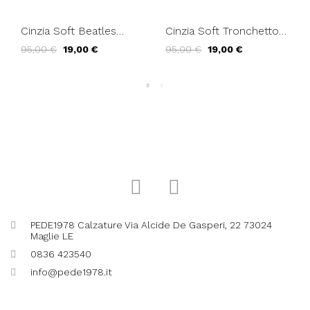
Cinzia Soft Beatles
Cinzia Soft Tronchetto
Liscio Fondo Carro
Donna Beatles
95,00 €
19,00 €
95,00 €
19,00 €
Basso Blu
Camoscio Cacao
PEDE1978 Calzature Via Alcide De Gasperi, 22 73024
Maglie LE
0836 423540
info@pede1978.it