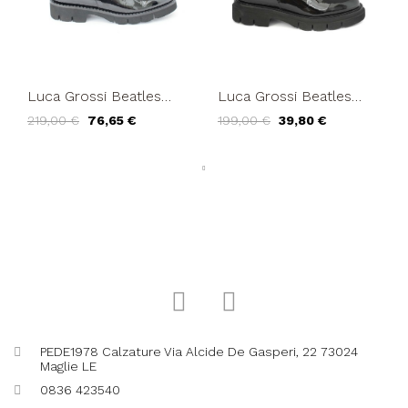
Luca Grossi Beatles
Luca Grossi Beatles
Donna Fondo Carro
Donna Fondo Carro
219,00 €
76,65 €
199,00 €
39,80 €
Vernice Nero
Vernice Lux Nero
PEDE1978 Calzature Via Alcide De Gasperi, 22 73024
Maglie LE
0836 423540