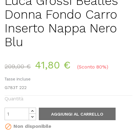
Luca Grossi Beatles
Donna Fondo Carro
Inserto Nappa Nero
Blu
41,80 €
209,00 €
Sconto 80%
Tasse incluse
G783T 222
Quantità
AGGIUNGI AL CARRELLO

Non disponibile