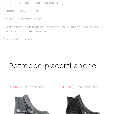
Materiale Fondo : Gomma extra Light
Tacco altezza: 4 cm
Plateau altezza : 2 cm
Sottopiede con leggera imbottitura in lattice che rende la
calzata più confortevole
Calzata Comoda
Potrebbe piacerti anche
-65%
Non disponibile
-80%
Non disponibile