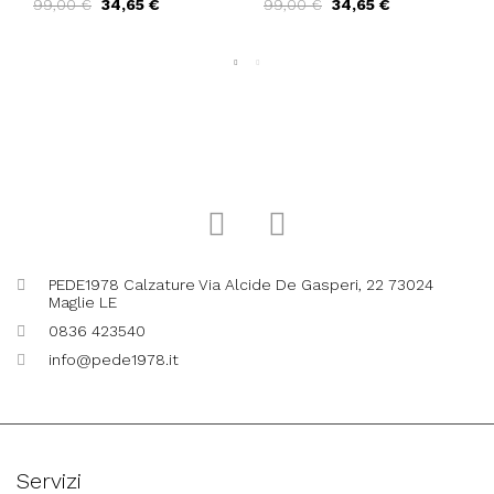
99,00 €
34,65 €
99,00 €
34,65 €
Elastico Tacco Largo
Quadro Plateau Nero
Mandorla
PEDE1978 Calzature Via Alcide De Gasperi, 22 73024
Maglie LE
0836 423540
info@pede1978.it
Servizi