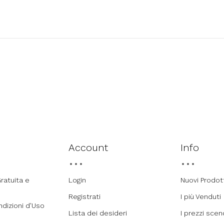
Account
Info
ratuita e
Login
Nuovi Prodot
Registrati
I più Venduti
ndizioni d'Uso
Lista dei desideri
I prezzi sce