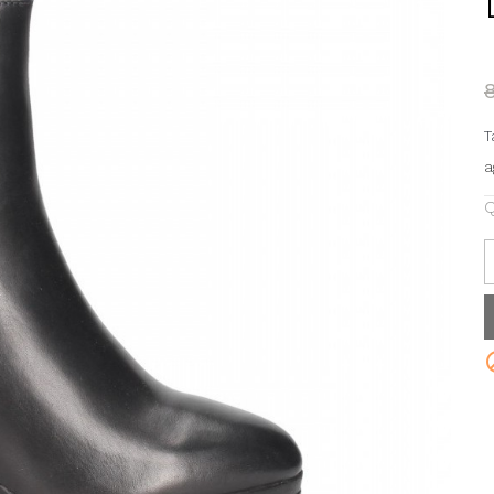
T
a
Q