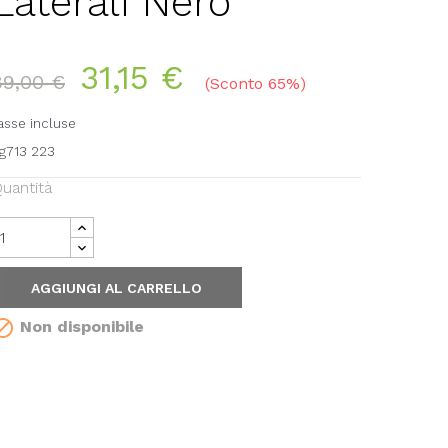
Laterali Nero
31,15 €
89,00 €
Sconto 65%
asse incluse
g713 223
uantità
AGGIUNGI AL CARRELLO

Non disponibile