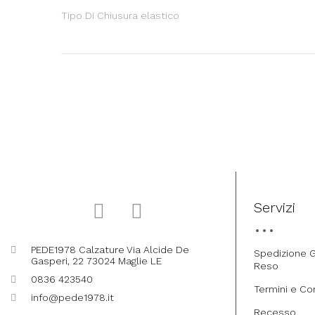
Tipo Di Chiusura elastico
Servizi
PEDE1978 Calzature Via Alcide De
Spedizione G
Gasperi, 22 73024 Maglie LE
Reso
0836 423540
Termini e Co
info@pede1978.it
Recesso