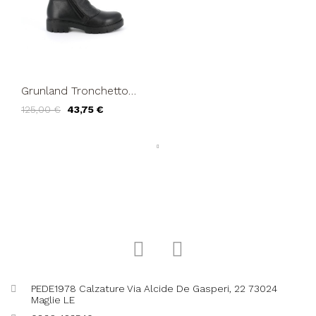
Grunland Tronchetto
Zip Trasversale Nappa
125,00 €
43,75 €
Morbida Nero
PEDE1978 Calzature Via Alcide De Gasperi, 22 73024
Maglie LE