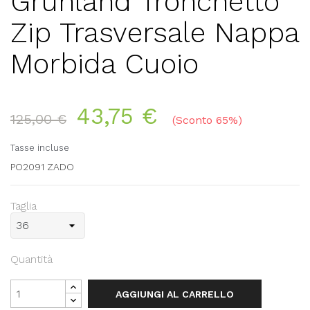
Grunland Tronchetto
Zip Trasversale Nappa
Morbida Cuoio
43,75 €
125,00 €
Sconto 65%
Tasse incluse
PO2091 ZADO
Taglia
Quantità
AGGIUNGI AL CARRELLO