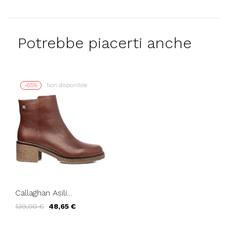
Potrebbe piacerti anche
-65%
Non disponibile
Callaghan Asili
Tronchetto Caviglia
139,00 €
48,65 €
Fondo Crepes Marrone