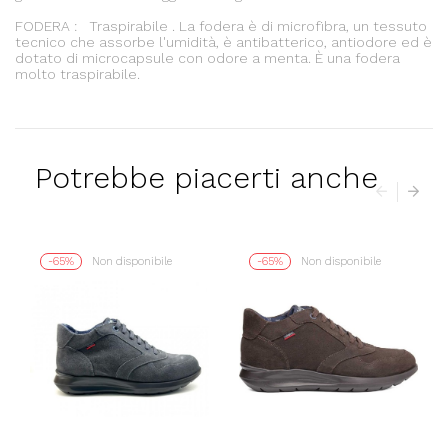
FODERA : Traspirabile . La fodera è di microfibra, un tessuto
tecnico che assorbe l'umidità, è antibatterico, antiodore ed è
dotato di microcapsule con odore a menta. È una fodera
molto traspirabile.
Potrebbe piacerti anche
-65%
Non disponibile
-65%
Non disponibile