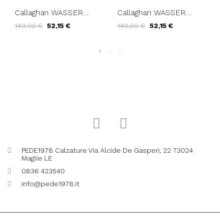
Callaghan WASSER
Callaghan WASSER
Sneakers Fondo Tunnel
Sneakers Fondo Tunnel
149,00 €
52,15 €
149,00 €
52,15 €
Grigio
Tartufo
PEDE1978 Calzature Via Alcide De Gasperi, 22 73024
Maglie LE
0836 423540
info@pede1978.it