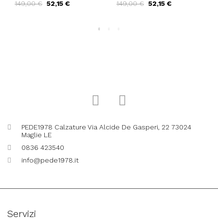
149,00 €
52,15 €
149,00 €
52,15 €
Tunnel Pelle Nero
Grigio
PEDE1978 Calzature Via Alcide De Gasperi, 22 73024
Maglie LE
0836 423540
info@pede1978.it
Servizi