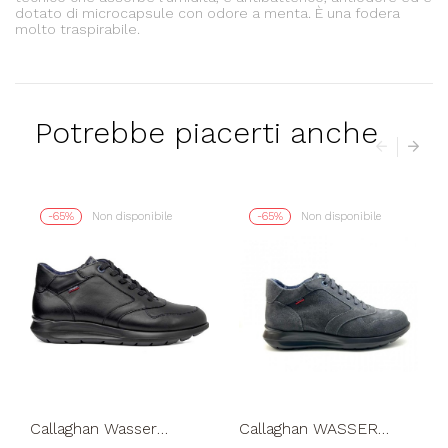
dotato di microcapsule con odore a menta. È una fodera
molto traspirabile.
Potrebbe piacerti anche
-65%
Non disponibile
-65%
Non disponibile
Callaghan Wasser
Callaghan WASSER
Sneakers Uomo Fondo
Sneakers Fondo Tunnel