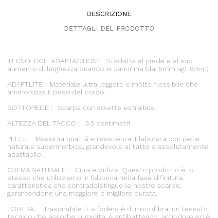
DESCRIZIONE
DETTAGLI DEL PRODOTTO
TECNOLOGIE ADAPTACTION : Si adatta al piede e al suo
aumento di larghezza quando si cammina (dai 5mm agli 8mm)
ADAPTLITE : Materiale ultra leggero e molto flessibile che
ammortizza il peso del corpo.
SOTTOPIEDE : Scarpa con solette estraibile
ALTEZZA DEL TACCO : 3.5 centimetri.
PELLE : Massima qualità e resistenza. Elaborata con pelle
naturale supermorbida, grandevole al tatto e assolutamente
adattabile.
CREMA NATURALE : Cura e pulizia. Questo prodotto è lo
stesso che utilizziamo in fabbrica nella fase difinitura,
caratteristica che contraddistingue le nostre scarpe,
garantendone una maggiore e migliore durata.
FODERA : Traspirabile . La fodera è di microfibra, un tessuto
tecnico che assorbe l'umidità, è antibatterico, antiodore ed è