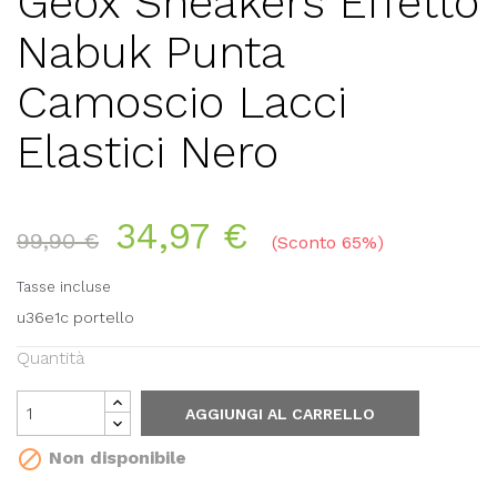
Geox Sneakers Effetto
Nabuk Punta
Camoscio Lacci
Elastici Nero
34,97 €
99,90 €
Sconto 65%
Tasse incluse
u36e1c portello
Quantità
AGGIUNGI AL CARRELLO

Non disponibile