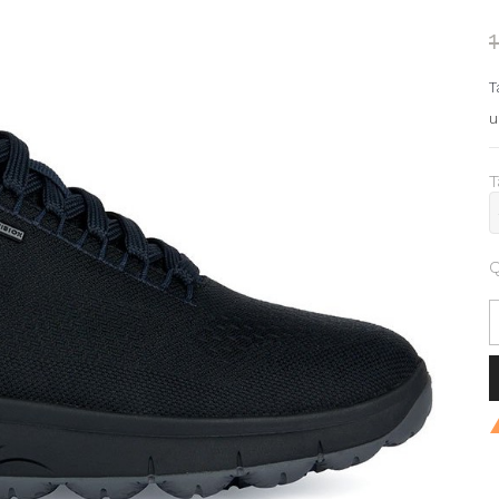
T
u
T
Q