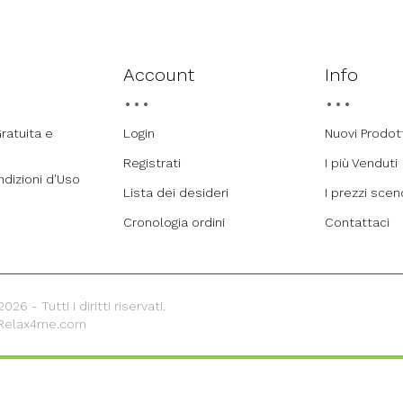
Account
Info
ratuita e
Login
Nuovi Prodot
Registrati
I più Venduti
ndizioni d'Uso
Lista dei desideri
I prezzi sce
Cronologia ordini
Contattaci
26 - Tutti i diritti riservati.
 Relax4me.com