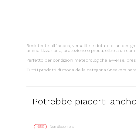
Resistente all´acqua, versatile e dotato di un desig
ammortizzazione, protezione e presa, oltre a un comf
Perfetto per condizioni meteorologiche avverse, prese
Tutti i prodotti di moda della categoria Sneakers hann
Potrebbe piacerti anch
-65%
Non disponibile