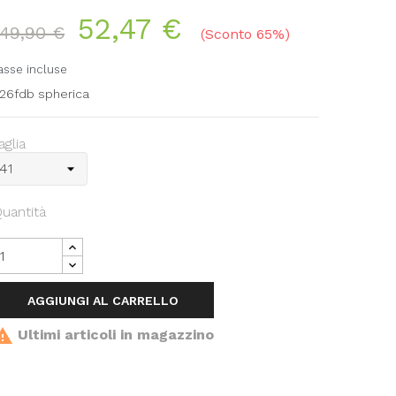
52,47 €
149,90 €
Sconto 65%
asse incluse
26fdb spherica
aglia
uantità
AGGIUNGI AL CARRELLO

Ultimi articoli in magazzino