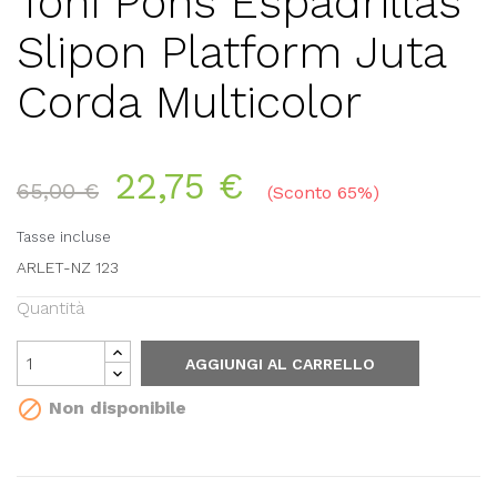
Toni Pons Espadrillas
Slipon Platform Juta
Corda Multicolor
22,75 €
65,00 €
Sconto 65%
Tasse incluse
ARLET-NZ 123
Quantità
AGGIUNGI AL CARRELLO

Non disponibile