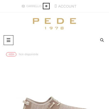
ACCOUNT
CARRELLO
0
navigazione
☰
Toggle
-65%
Non disponibile