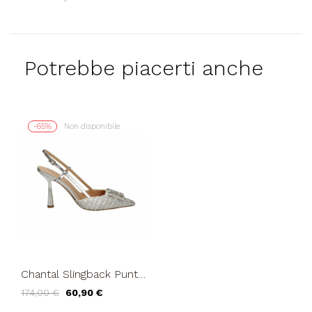
Potrebbe piacerti anche
-65%
Non disponibile
Chantal Slingback Punta
Tacco Logo Swarovski
174,00 €
60,90 €
Raffia Argento