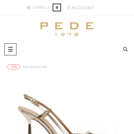
ACCOUNT
CARRELLO
0
navigazione
☰
Toggle
-65%
Non disponibile