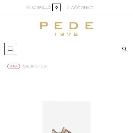
ACCOUNT
CARRELLO
0
navigazione
☰
Toggle
-65%
Non disponibile