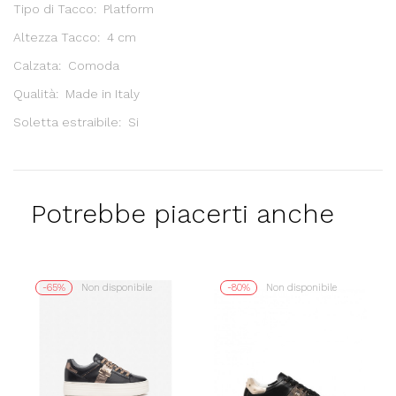
Tipo di Tacco: Platform
Altezza Tacco: 4 cm
Calzata: Comoda
Qualità: Made in Italy
Soletta estraibile: Si
Potrebbe piacerti anche
-65%
Non disponibile
-80%
Non disponibile