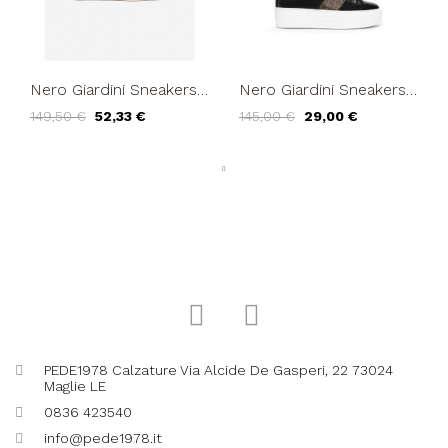
Nero Giardini Sneakers
Nero Giardini Sneakers
Fondo Medio Logo
Cassetta Medio Logato
149,50 €
52,33 €
145,00 €
29,00 €
Fibbia Laterale Nero
Laterale Nero
PEDE1978 Calzature Via Alcide De Gasperi, 22 73024
Maglie LE
0836 423540
info@pede1978.it