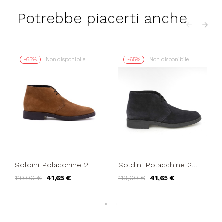
Potrebbe piacerti anche
-65%
Non disponibile
-65%
Non disponibile
Soldini Polacchine 2
Soldini Polacchine 2
Buchi Fondo Crepes
Buchi Fondo Crepes
119,00 €
41,65 €
119,00 €
41,65 €
Cognac
Blu