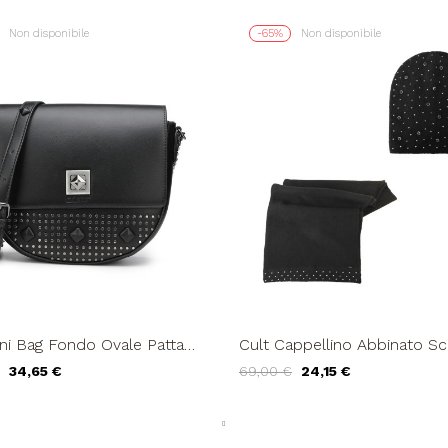
Non disponibile
-65%
Non disponibile
ndo Ovale Patta
Cult Cappellino Abbinato Sc
olare Tracolla Catena e...
Borchie e Brillanti Nero
34,65 €
69,00 €
24,15 €