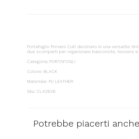
Portafoglio firmato Cult declinato in una versatile ti
due scomparti per organizzare banconote, tessere e 
Categoria: PORTAFOGLI
Colore: BLACK
Materiale: PU LEATHER
Sku: CLA2826
Potrebbe piacerti anch