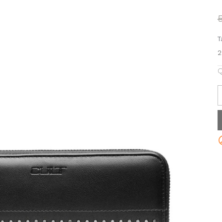
T
2
Q