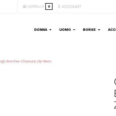
ACCOUNT
CARRELLO
0
DONNA
UOMO
BORSE
ACC
ogli Borchie Chiusura Zip Nero