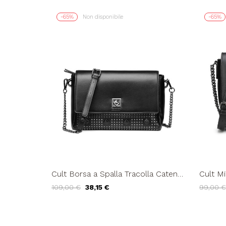
-65%
Non disponibile
-65%
Cult Borsa a Spalla Tracolla Catena
Cult Mini Bag Fo
e Similpelle con Patta Borchie...
Rettang
109,00 €
38,15 €
99,00 €