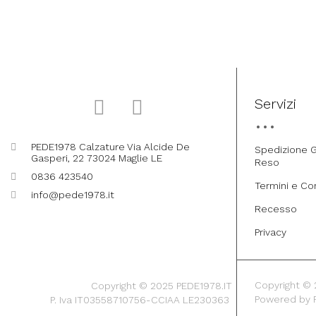
Servizi
PEDE1978 Calzature Via Alcide De
Spedizione G
Gasperi, 22 73024 Maglie LE
Reso
0836 423540
Termini e Co
info@pede1978.it
Recesso
Privacy
Copyright © 20
Copyright © 2025 PEDE1978.IT
Powered by
P. Iva IT03558710756-CCIAA LE230363