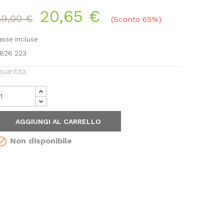
20,65 €
59,00 €
Sconto 65%
asse incluse
826 223
uantità
AGGIUNGI AL CARRELLO

Non disponibile