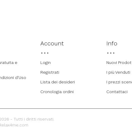
Account
Info
ratuita e
Login
Nuovi Prodot
Registrati
I più Venduti
ndizioni d'Uso
Lista dei desideri
I prezzi sce
Cronologia ordini
Contattaci
26 - Tutti i diritti riservati.
 Relax4me.com