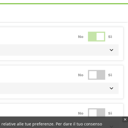
No
Sì
No
Sì
No
Sì
 relative alle tue preferenze. Per dare il tuo consenso