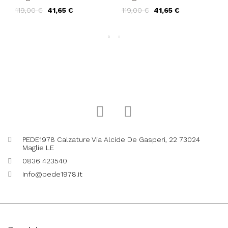
Liscio Vaschetta Tutto
Liscio Vaschetta Tutto
119,00 €
41,65 €
119,00 €
41,65 €
Cuoio Spazzolato Nero
Cuoio Spazzolato Blu
PEDE1978 Calzature Via Alcide De Gasperi, 22 73024
Maglie LE
0836 423540
info@pede1978.it