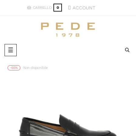
ACCOUNT
CARRELLO
0
navigazione
☰
Toggle
-65%
Non disponibile