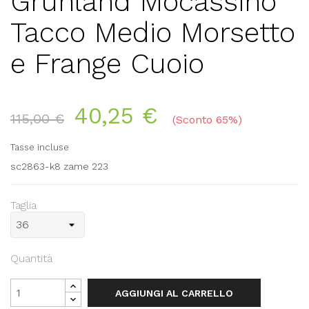
Grunland Mocassino
Tacco Medio Morsetto
e Frange Cuoio
40,25 €
115,00 €
Sconto 65%
Tasse incluse
sc2863-k8 zame 223
Taglia
Quantità
AGGIUNGI AL CARRELLO