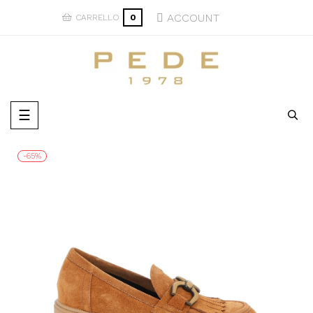
ACCOUNT
CARRELLO
0
navigazione
☰
Toggle
-65%