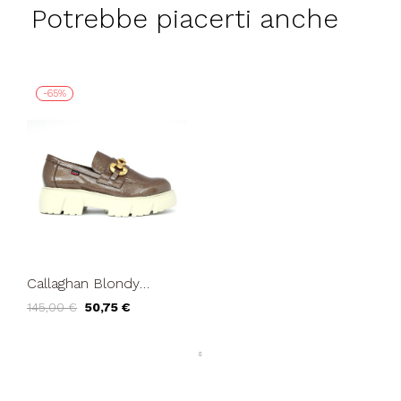
Potrebbe piacerti anche
-65%
Callaghan Blondy
Mocassino Morsetto
145,00 €
50,75 €
Carro Armato Tartufo