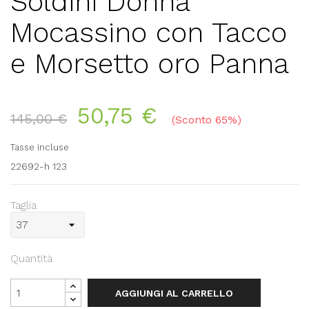
Soldini Donna
Mocassino con Tacco
e Morsetto oro Panna
50,75 €
145,00 €
Sconto 65%
Tasse incluse
22692-h 123
Taglia
Quantità
AGGIUNGI AL CARRELLO