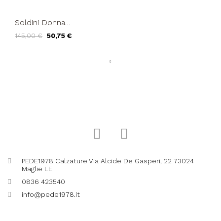
Soldini Donna
Mocassino con Tacco e
145,00 €
50,75 €
Morsetto oro Cuoio
PEDE1978 Calzature Via Alcide De Gasperi, 22 73024
Maglie LE
0836 423540
info@pede1978.it