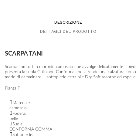
DESCRIZIONE
DETTAGLI DEL PRODOTTO
SCARPA TANI
Scarpa comfort in morbido camoscio che avvolge delicatamente il piede.
presenta la suola Grünland Conforma che la rende una calzatura comoda e
modo di camminare. Il sottopiede estraibile Dry Soft assorbe ed espell
Pianta F
Materiale:
camoscio
Fodera:
pelle
Suola:
CONFORMA GOMMA
Sottopiede: