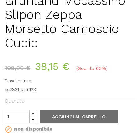
Grunland Mocassino
Slipon Zeppa
Morsetto Camoscio
Cuoio
38,15 €
109,00 €
Sconto 65%
Tasse incluse
sc2831 tani 123
Quantità
AGGIUNGI AL CARRELLO

Non disponibile