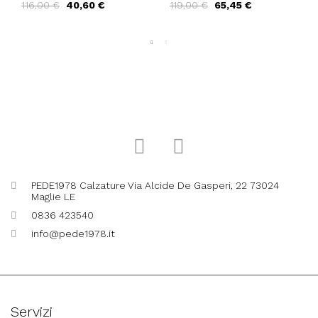
116,00 €
40,60 €
119,00 €
65,45 €
Camoscio Nero
Strass Camoscio Nero
PEDE1978 Calzature Via Alcide De Gasperi, 22 73024
Maglie LE
0836 423540
info@pede1978.it
Servizi