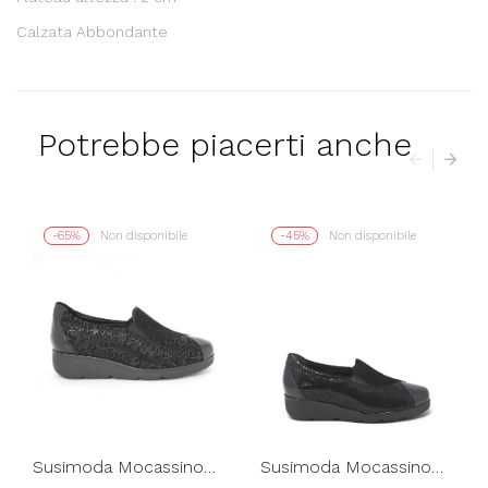
Calzata Abbondante
Potrebbe piacerti anche
-65%
Non disponibile
-45%
Non disponibile
Susimoda Mocassino
Susimoda Mocassino
Classic Extra Comfort
Slipon Comfort Naplak