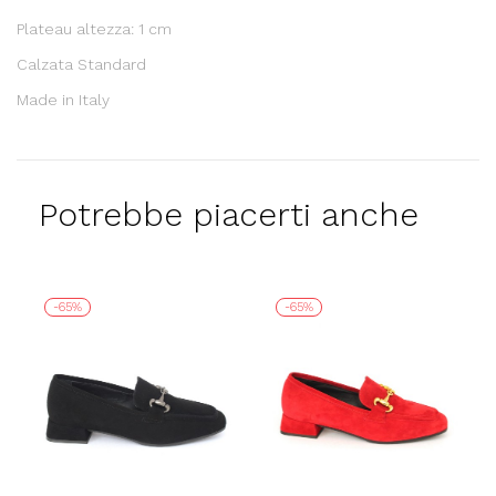
Plateau altezza: 1 cm
Calzata Standard
Made in Italy
Potrebbe piacerti anche
-65%
-65%