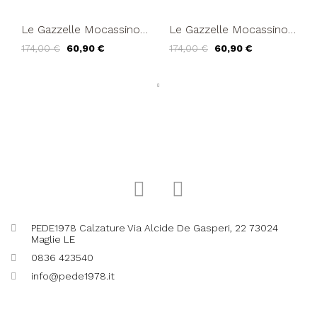
Le Gazzelle Mocassino
Le Gazzelle Mocassino
Tacco Basso Morsetto
Tacco Basso Morsetto
174,00 €
60,90 €
174,00 €
60,90 €
Chromo Nero
Oro Rosso
PEDE1978 Calzature Via Alcide De Gasperi, 22 73024
Maglie LE
0836 423540
info@pede1978.it