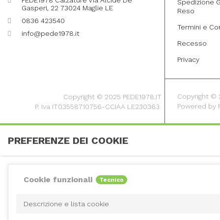
Spedizione G
Gasperi, 22 73024 Maglie LE
Reso
0836 423540
Termini e Co
info@pede1978.it
Recesso
Privacy
Copyright © 20
Copyright © 2025 PEDE1978.IT
Powered by
P. Iva IT03558710756-CCIAA LE230363
PREFERENZE DEI COOKIE
Cookie funzionali
Tecnico
Descrizione e lista cookie