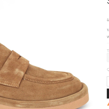
T
W
T
Q