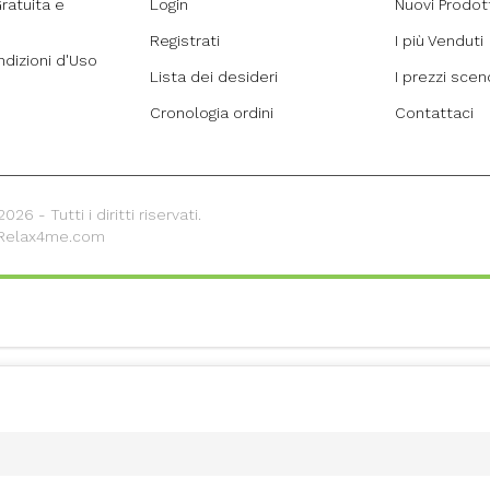
ratuita e
Login
Nuovi Prodot
Registrati
I più Venduti
ndizioni d'Uso
Lista dei desideri
I prezzi sce
Cronologia ordini
Contattaci
26 - Tutti i diritti riservati.
 Relax4me.com