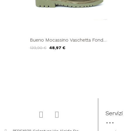
Bueno Mocassino Vaschetta Fondo
Isola Squadrato Verde
139,90 €
48,97 €
Servizi
PEDE1978 Calzature Via Alcide De