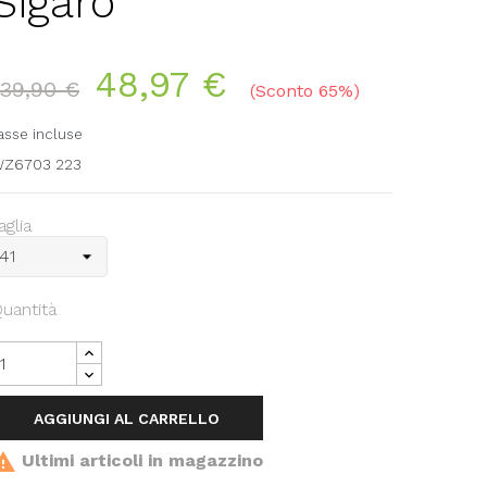
Sigaro
48,97 €
139,90 €
Sconto 65%
asse incluse
Z6703 223
aglia
uantità
AGGIUNGI AL CARRELLO

Ultimi articoli in magazzino