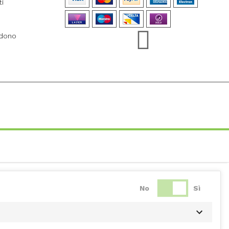
ti
ndono
No
Sì