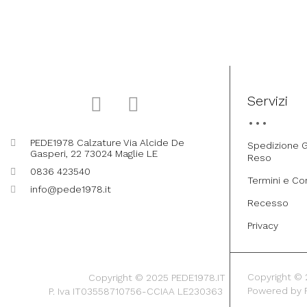
Servizi
PEDE1978 Calzature Via Alcide De
Spedizione G
Gasperi, 22 73024 Maglie LE
Reso
0836 423540
Termini e Co
info@pede1978.it
Recesso
Privacy
Copyright © 20
Copyright © 2025 PEDE1978.IT
Powered by
P. Iva IT03558710756-CCIAA LE230363