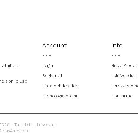
Account
Info
ratuita e
Login
Nuovi Prodot
Registrati
I più Venduti
ndizioni d'Uso
Lista dei desideri
I prezzi sce
Cronologia ordini
Contattaci
26 - Tutti i diritti riservati.
 Relax4me.com