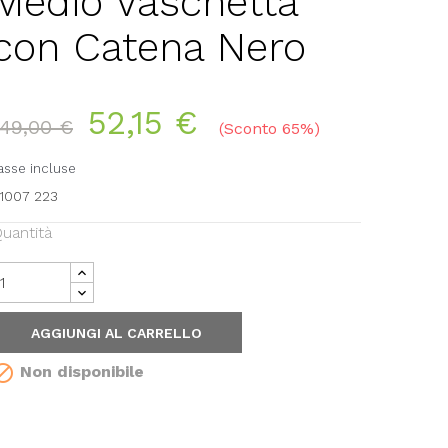
Medio Vaschetta
con Catena Nero
52,15 €
149,00 €
Sconto 65%
asse incluse
1007 223
uantità
AGGIUNGI AL CARRELLO

Non disponibile