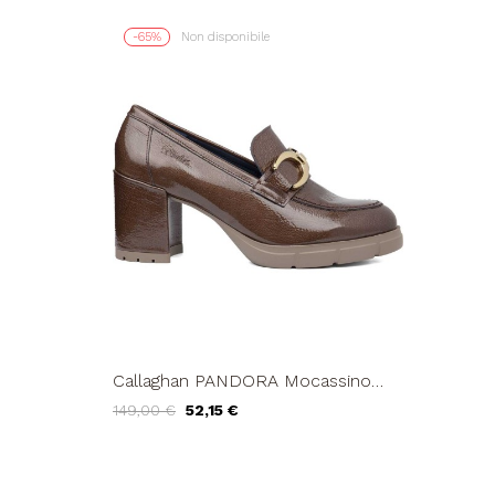
-65%
Non disponibile
Callaghan PANDORA Mocassino
Tacco Medio Vaschetta con Catena
149,00 €
52,15 €
Tartufo