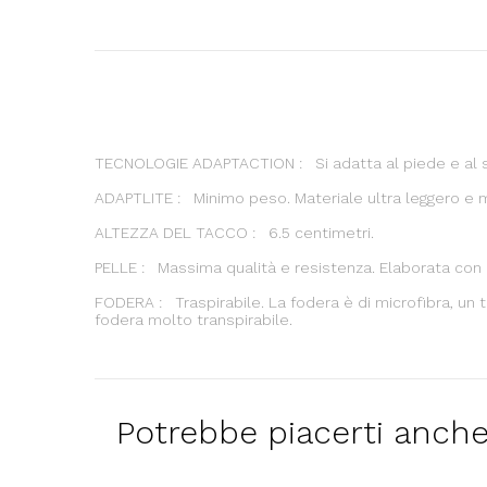
TECNOLOGIE ADAPTACTION : Si adatta al piede e al 
ADAPTLITE : Minimo peso. Materiale ultra leggero e m
ALTEZZA DEL TACCO : 6.5 centimetri.
PELLE : Massima qualità e resistenza. Elaborata con p
FODERA : Traspirabile. La fodera è di microfibra, un
fodera molto transpirabile.
Potrebbe piacerti anch