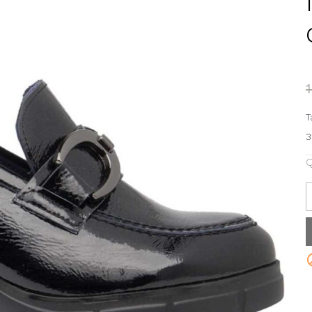
T
3
Q