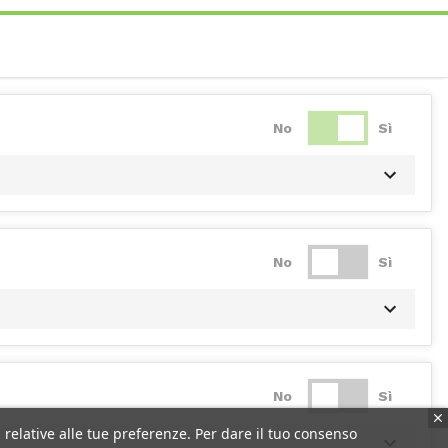
No
Sì
No
Sì
No
Sì
 relative alle tue preferenze. Per dare il tuo consenso