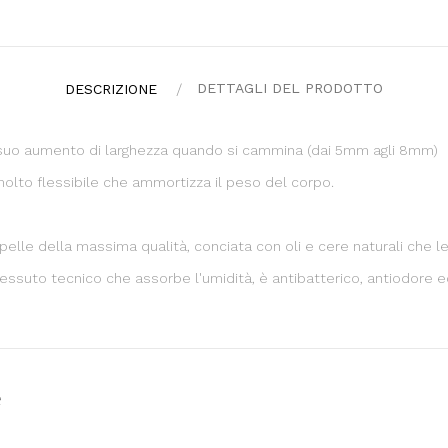
DETTAGLI DEL PRODOTTO
DESCRIZIONE
suo aumento di larghezza quando si cammina (dai 5mm agli 8mm)
olto flessibile che ammortizza il peso del corpo.
elle della massima qualità, conciata con oli e cere naturali che l
 tessuto tecnico che assorbe l'umidità, è antibatterico, antiodore
e