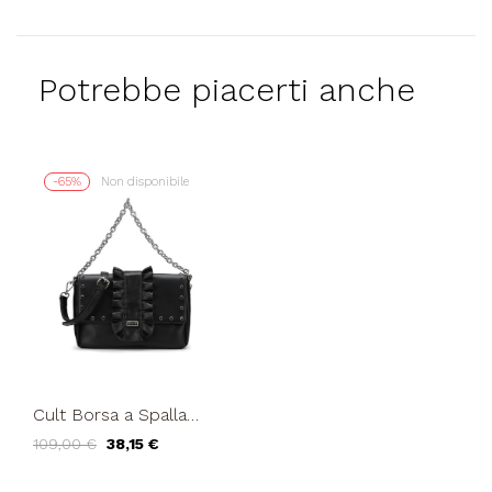
Potrebbe piacerti anche
-65%
Non disponibile
Cult Borsa a Spalla
Tracolla Metallica Patta
109,00 €
38,15 €
Bottone Zip Brillanti...