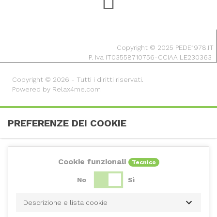
Copyright © 2025 PEDE1978.IT
P. Iva IT03558710756-CCIAA LE230363
Copyright © 2026 - Tutti i diritti riservati.
Powered by Relax4me.com
PREFERENZE DEI COOKIE
Cookie funzionali
Tecnico
No
Sì
Descrizione e lista cookie