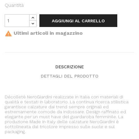
Quantità
AGGIUNGI AL CARRELLO

Ultimi articoli in magazzino
DESCRIZIONE
DETTAGLI DEL PRODOTTO
Décolleté NeroGiardini realizzate in Italia con materiali di
qualità e testati in laboratorio. La continua ricerca stilistica
garantisce calzature dai trend sempre originali ed
estremamente comode da indossare. Design raffinato ed
elegante per un must have del guardaroba femminile. La
produzione Made in Italy delle calzature NeroGiardini è
sottolineata dal tricolore impresso sulle suole e sul
packaging.