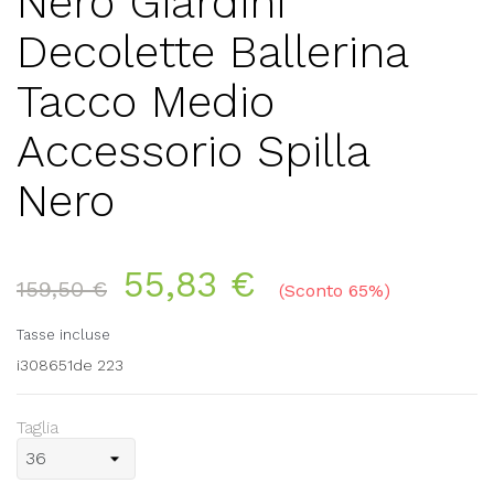
Nero Giardini
Decolette Ballerina
Tacco Medio
Accessorio Spilla
Nero
55,83 €
159,50 €
Sconto 65%
Tasse incluse
i308651de 223
Taglia