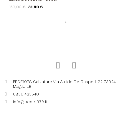
Alto Scollo V Clessidra
159,00 €
31,80 €
Tessuto Fiorato
PEDE1978 Calzature Via Alcide De Gasperi, 22 73024
Maglie LE
0836 423540
info@pede1978.it