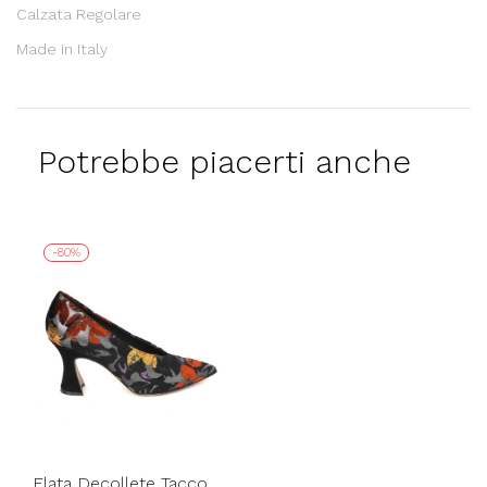
Calzata Regolare
Made in Italy
Potrebbe piacerti anche
-80%
Elata Decollete Tacco