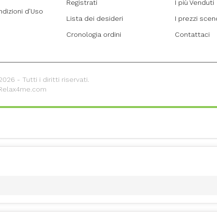
Registrati
I più Venduti
ndizioni d'Uso
Lista dei desideri
I prezzi sce
Cronologia ordini
Contattaci
26 - Tutti i diritti riservati.
 Relax4me.com