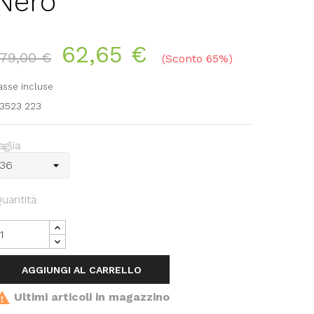
Nero
62,65 €
179,00 €
Sconto 65%
asse incluse
3523 223
aglia
uantità
AGGIUNGI AL CARRELLO

Ultimi articoli in magazzino