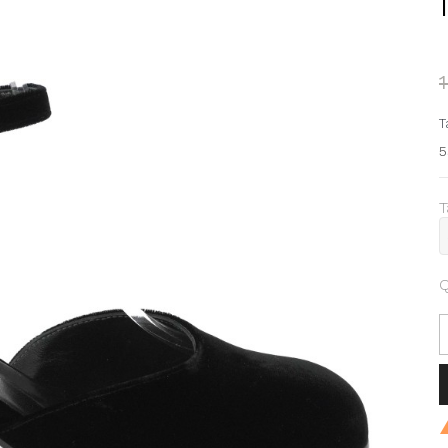
T
5
T
Q