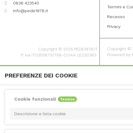
0836 423540
Termini e Co
info@pede1978.it
Recesso
Privacy
Copyright © 20
Copyright © 2025 PEDE1978.IT
Powered by
P. Iva IT03558710756-CCIAA LE230363
PREFERENZE DEI COOKIE
Cookie funzionali
Tecnico
Descrizione e lista cookie