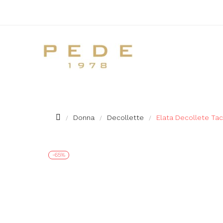
Donna
Decollette
Elata Decollete Tac
-65%