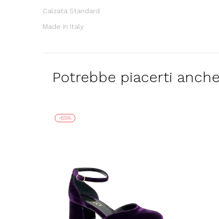
Calzata Standard
Made in Italy
Potrebbe piacerti anch
-65%