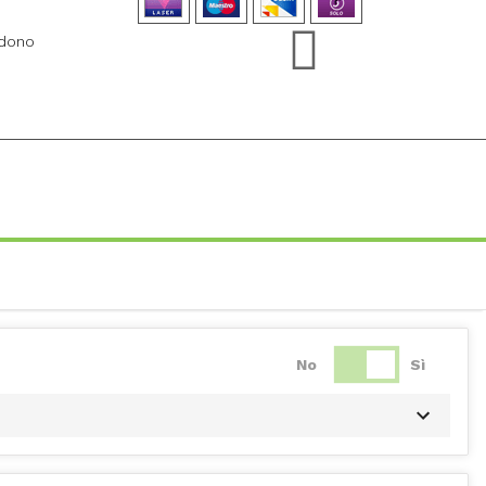
ndono
No
Sì