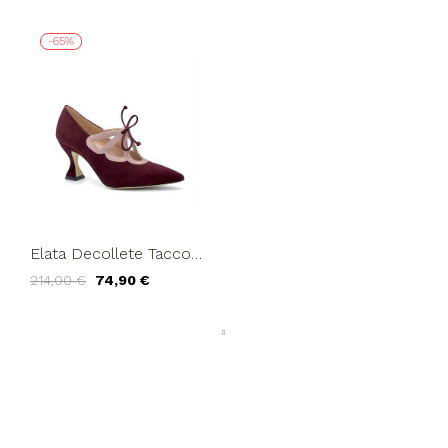
-65%
Elata Decollete Tacco
Medio Gabbietta con
214,00 €
74,90 €
Laccio Bordeaux