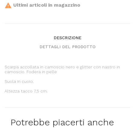

Ultimi articoli in magazzino
DESCRIZIONE
DETTAGLI DEL PRODOTTO
Scarpa accollata in camoscio nero e glitter con nastro in
camoscio. Fodera in pelle
Suola in cuoio.
Altezza tacco 7,5 cm.
Potrebbe piacerti anche