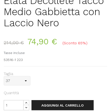
Elata Decollete Tacco
Medio Gabbietta con
Laccio Nero
74,90 €
214,00 €
Sconto 65%
Tasse incluse
53516-1 223
Taglia
Quantità
AGGIUNGI AL CARRELLO