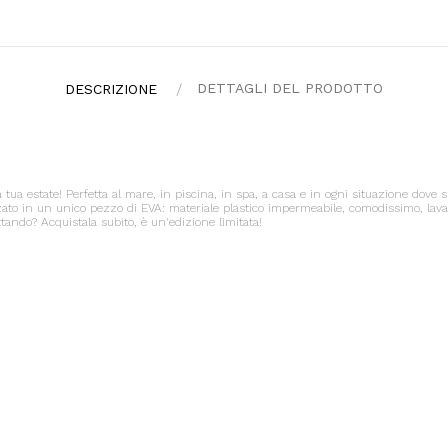
DETTAGLI DEL PRODOTTO
DESCRIZIONE
 estate! Perfetta al mare, in piscina, in spa, a casa e in ogni situazione dove si d
ato in un unico pezzo di EVA: materiale plastico impermeabile, comodissimo, lavabil
tando? Acquistala subito, è un'edizione limitata!