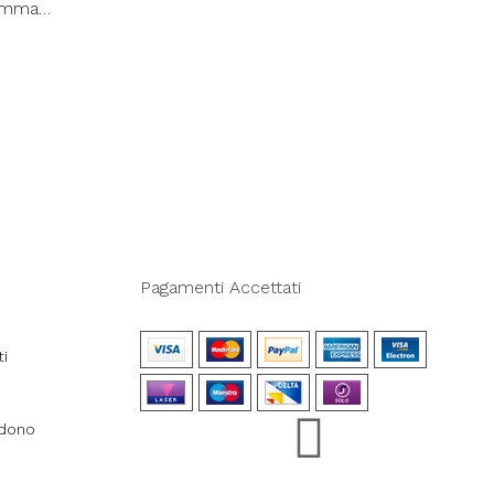
Gomma
Pagamenti Accettati
ti
ndono