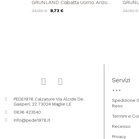
GRUNLAND Ciabatta Uomo Arizona
GRUNLA
Birk Gomma Blu
Birk G
34,90 €
8,73 €
34,90 €
Servizi
PEDE1978 Calzature Via Alcide De
Spedizione G
Gasperi, 22 73024 Maglie LE
Reso
0836 423540
Termini e Co
info@pede1978.it
Recesso
Privacy