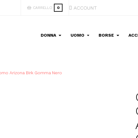
ACCOUNT
CARRELLO
0
DONNA
UOMO
BORSE
ACC
omo Arizona Birk Gomma Nero