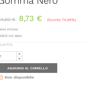
Gomma Nero
8,73 €
34,90 €
Sconto 74,99%
asse incluse
i2613 m2 dato
uantità
AGGIUNGI AL CARRELLO

Non disponibile