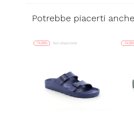
Potrebbe piacerti anch
-74,99%
Non disponibile
-74,99