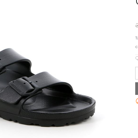
T
c
Q