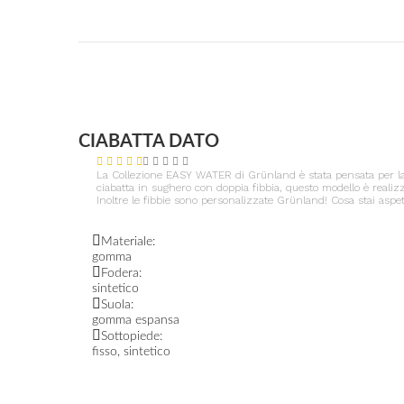
CIABATTA DATO
La Collezione EASY WATER di Grünland è stata pensata per la tua
ciabatta in sughero con doppia fibbia, questo modello è realizz
Inoltre le fibbie sono personalizzate Grünland! Cosa stai aspet
Materiale:
gomma
Fodera:
sintetico
Suola:
gomma espansa
Sottopiede:
fisso, sintetico