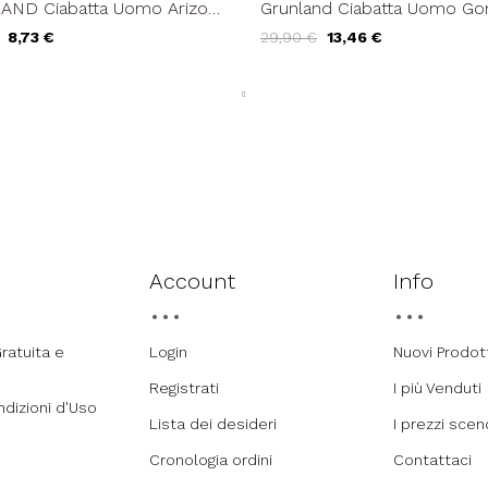
ND Ciabatta Uomo Arizona
Grunland Ciabatta Uomo 
omma Oliva
EVO Birk Arizona Blu
8,73 €
29,90 €
13,46 €
Account
Info
ratuita e
Login
Nuovi Prodot
Registrati
I più Venduti
ndizioni d'Uso
Lista dei desideri
I prezzi sce
Cronologia ordini
Contattaci