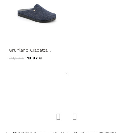
Grunland Ciabatta
Uomo Plantare
39,90 €
13,97 €
Estraibile Feltro Blu