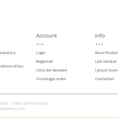
Account
Info
ratuita e
Login
Nuovi Prodot
Registrati
I più Venduti
ndizioni d'Uso
Lista dei desideri
I prezzi sce
Cronologia ordini
Contattaci
26 - Tutti i diritti riservati.
 Relax4me.com