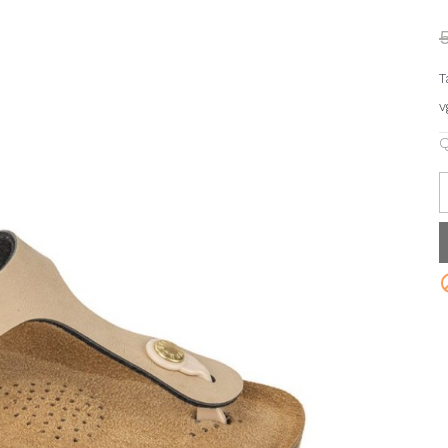
T
v
Q