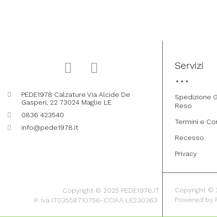
Servizi
PEDE1978 Calzature Via Alcide De
Spedizione G
Gasperi, 22 73024 Maglie LE
Reso
0836 423540
Termini e Co
info@pede1978.it
Recesso
Privacy
Copyright © 20
Copyright © 2025 PEDE1978.IT
Powered by
P. Iva IT03558710756-CCIAA LE230363