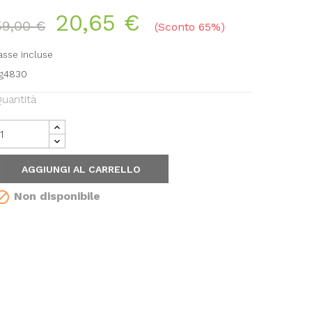
20,65 €
59,00 €
Sconto 65%
asse incluse
g4830
uantità
AGGIUNGI AL CARRELLO

Non disponibile