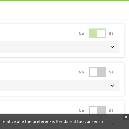
No
Sì
No
Sì
No
Sì
 relative alle tue preferenze. Per dare il tuo consenso