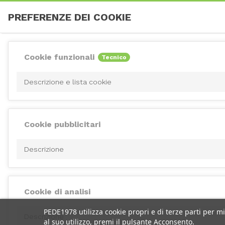
PREFERENZE DEI COOKIE
Cookie funzionali
Tecnico
Descrizione e lista cookie
Cookie pubblicitari
Descrizione
Cookie di analisi
PEDE1978 utilizza cookie propri e di terze parti per m
Descrizione
al suo utilizzo, premi il pulsante Acconsento.