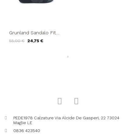
Grunland Sandalo Fit
Ammortizzante 3 Fasce
55,00 €
24,75 €
Velcro Oro Nero
PEDE1978 Calzature Via Alcide De Gasperi, 22 73024
Maglie LE
0836 423540