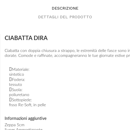
DESCRIZIONE
DETTAGLI DEL PRODOTTO
CIABATTA DIRA
Ciabatta con doppia chiusura a strappo, le estremità delle fasce sono i
dorate. Comode e raffinate, accompagneranno le tue giornate estive pr
Materiale:
sintetico
Fodera:
tessuto
Suola:
poliuretano
Sottopiede:
fisso Re-Soft, in pelle
Informazioni aggiuntive
Zeppa 5cm
Super Ammortizzante