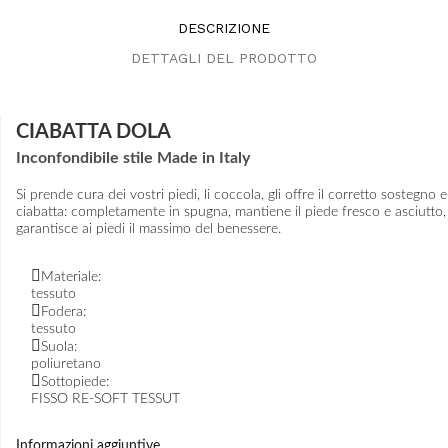
DESCRIZIONE
DETTAGLI DEL PRODOTTO
CIABATTA DOLA
Inconfondibile stile Made in Italy
Si prende cura dei vostri piedi, li coccola, gli offre il corretto sostegno
ciabatta: completamente in spugna, mantiene il piede fresco e asciutto, 
garantisce ai piedi il massimo del benessere.
Materiale:
tessuto
Fodera:
tessuto
Suola:
poliuretano
Sottopiede:
FISSO RE-SOFT TESSUT
Informazioni aggiuntive