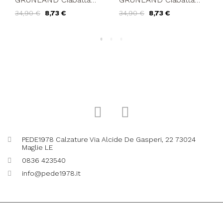
Donna Arizona Birk
Donna Arizona Birk
34,90 €
8,73 €
34,90 €
8,73 €
Gomma Nero
Gomma Giallo
PEDE1978 Calzature Via Alcide De Gasperi, 22 73024
Maglie LE
0836 423540
info@pede1978.it