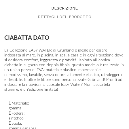
DESCRIZIONE
DETTAGLI DEL PRODOTTO
CIABATTA DATO
La Collezione EASY WATER di Grünland è ideale per essere
indossata al mare, in piscina, in spa, a casa e in ogni situazione dove
si desidera comfort, leggerezza e praticità. Ispirato all'iconica
ciabatta in sughero con doppia fibbia, questo modello è realizzato in
un unico pezzo di EVA: materiale plastico impermeabile,
comodissimo, lavabile, senza odore, altamente elastico, ultraleggero
e flessibile. Inoltre le fibbie sono personalizzate Grünland! Pronti ad
indossare la nuovissima capsule Easy Water? Non lasciartela
sfuggire, è un'edizione limitata!
Materiale:
gomma
Fodera:
sintetico
Suola:
gomma espansa