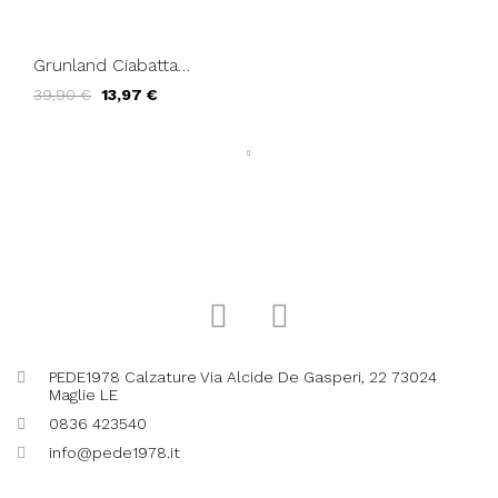
Grunland Ciabatta
Vegana Fondo Onda
39,90 €
13,97 €
Feltro Verde
PEDE1978 Calzature Via Alcide De Gasperi, 22 73024
Maglie LE
0836 423540
info@pede1978.it