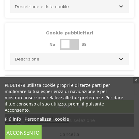
Descrizione e lista cookie
Cookie pubblicitari
No
Sì
Descrizione
PEDE1978 utilizza cookie propri e di terze parti per
Cookie di analisi
migliorare la tua esperienza di navigazione e per
No
Sì
mostrare inserzioni relative alle tue preferenze. Per dare
il tuo consenso al suo utilizzo, premi il pulsante
Accetta tutti
Acconsento.
Descrizione
Piú info
Personalizza i cookie
Accettare la selezione
ACCONSENTO
Cancella
Cookie di performance