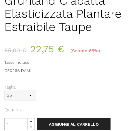
Grunland Ciabatta
Elasticizzata Plantare
Estraibile Taupe
22,75 €
65,00 €
Sconto 65%
Tasse incluse
CE0268 DAMI
Taglia
Quantità
AGGIUNGI AL CARRELLO