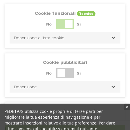
Cookie funzionali
Tecnico
No
Sì
Descrizione e lista cookie
Cookie pubblicitari
No
Sì
Descrizione
Cookie di analisi
PEDE1978 utilizza cookie propri e di terze parti per
migliorare la tua esperienza di navigazione e per
No
Sì
mostrare inserzioni relative alle tue preferenze. Per dare
il tuo consenso al suo utilizzo, premi il pulsante