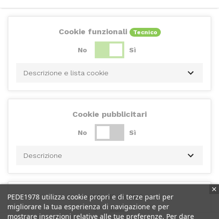
Cookie funzionali
Tecnico
No
Sì
Descrizione e lista cookie
Cookie pubblicitari
No
Sì
Descrizione
PEDE1978 utilizza cookie propri e di terze parti per
Cookie di analisi
migliorare la tua esperienza di navigazione e per
No
Sì
mostrare inserzioni relative alle tue preferenze. Per dare