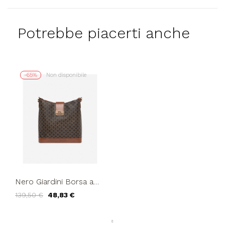
Potrebbe piacerti anche
-65%
Non disponibile
Nero Giardini Borsa a
Spalla Chiusura Gancio
139,50 €
48,83 €
Zip Tasca Logo Testa...